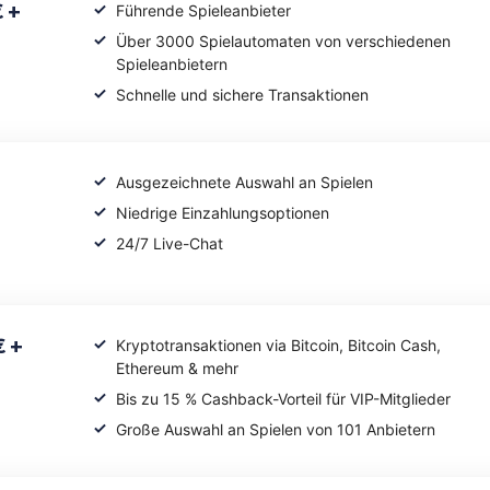
 +
Führende Spieleanbieter
Über 3000 Spielautomaten von verschiedenen
Spieleanbietern
Schnelle und sichere Transaktionen
Ausgezeichnete Auswahl an Spielen
Niedrige Einzahlungsoptionen
24/7 Live-Chat
€ +
Kryptotransaktionen via Bitcoin, Bitcoin Cash,
Ethereum & mehr
Bis zu 15 % Cashback-Vorteil für VIP-Mitglieder
Große Auswahl an Spielen von 101 Anbietern