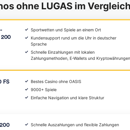
inos ohne LUGAS im Vergleic
-
Sportwetten und Spiele an einem Ort
 200
Kundensupport rund um die Uhr in deutscher
Sprache
Schnelle Einzahlungen mit lokalen
Zahlungsmethoden, E-Wallets und Kryptowährunge
0 FS
Bestes Casino ohne OASIS
9000+ Spiele
Einfache Navigation und klare Struktur
 200
Schnelle Auszahlungen und flexible Zahlungen