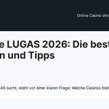
Online Casino oh
e LUGAS 2026: Die best
 und Tipps
S sucht, steht vor einer klaren Frage: Welche Casinos biet