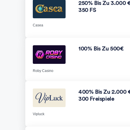
250% Bis Zu 3.000 €
350 FS
Casea
100% Bis Zu 500€
Roby Casino
400% Bis Zu 2.000 
300 Freispiele
Vipluck