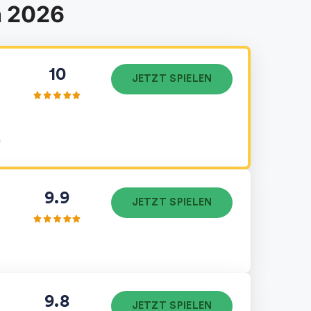
h 2026
10
JETZT SPIELEN
n
9.9
JETZT SPIELEN
9.8
JETZT SPIELEN