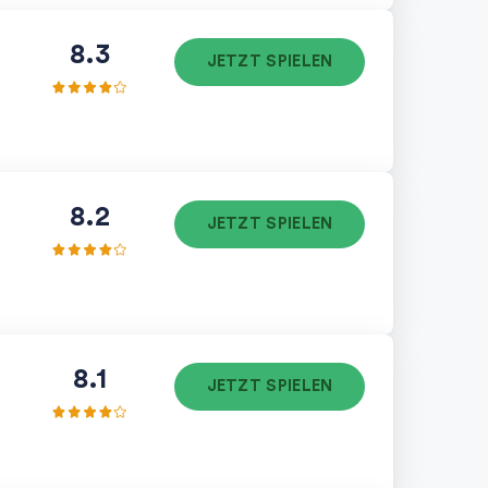
8.3
JETZT SPIELEN
8.2
JETZT SPIELEN
8.1
JETZT SPIELEN